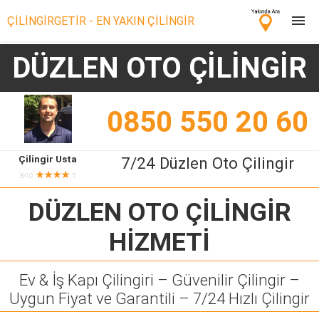
ÇİLİNGİRGETİR - EN YAKIN ÇİLİNGİR
DÜZLEN OTO ÇİLİNGİR
Çilingir Ara
Çilingir misin? Bize Katıl!
0850 550 20 60
Çilingir Usta
7/24 Düzlen Oto Çilingir
★★★★
8/10
5
DÜZLEN OTO ÇİLİNGİR
HİZMETİ
Ev & İş Kapı Çilingiri – Güvenilir Çilingir –
Uygun Fiyat ve Garantili – 7/24 Hızlı Çilingir