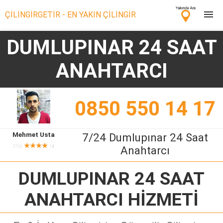
ÇİLİNGİRGETİR - EN YAKIN ÇİLİNGİR
DUMLUPINAR 24 SAAT
Çilingir Ara
ANAHTARCI
Çilingir misin? Bize Katıl!
0850 550 14 17
Mehmet Usta
7/24 Dumlupınar 24 Saat
★★★★
7/10
14
Anahtarcı
DUMLUPINAR 24 SAAT
ANAHTARCI
HİZMETİ