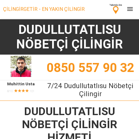
ÇİLİNGİRGETİR - EN YAKIN ÇİLİNGİR
DUDULLUTATLISU
Çilingir Ara
NÖBETÇİ ÇİLİNGİR
Çilingir misin? Bize Katıl!
0850 557 90 32
Muhittin Usta
7/24 Dudullutatlısu Nöbetçi
★★★★
8/10
101
Çilingir
DUDULLUTATLISU
NÖBETÇİ ÇİLİNGİR
HİZMETİ