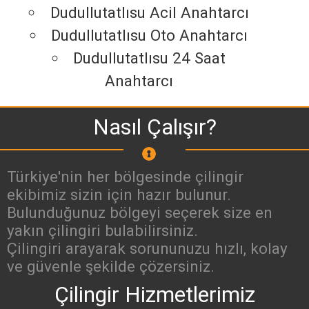
Dudullutatlısu Acil Anahtarcı
Dudullutatlısu Oto Anahtarcı
Dudullutatlısu 24 Saat
Anahtarcı
Nasıl Çalışır?
Türkiye'nin her bölgesinde çilingir
ekibimiz sizin için hazır bulunur.
Bulunduğunuz bölgeyi seçerek size en
yakın çilingiri bulabilirsiniz.
Çilingiri arayarak sorununuzu hızlı, kolay
ve güvenle şekilde çözersiniz.
Çilingir Hizmetlerimiz