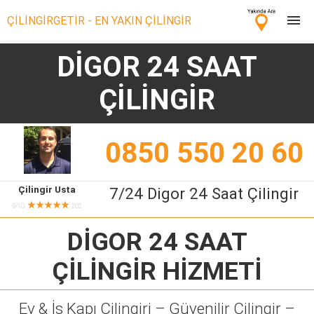
ÇİLİNGİRGETİR - EN YAKIN ÇİLİNGİR
DİGOR 24 SAAT
Çilingir Ara
ÇİLİNGİR
Çilingir misin? Bize Katıl!
0850 550 20 60
Çilingir Usta
7/24 Digor 24 Saat Çilingir
★★★★★
9/10
202
DİGOR 24 SAAT
ÇİLİNGİR
HİZMETİ
Ev & İş Kapı Çilingiri – Güvenilir Çilingir –