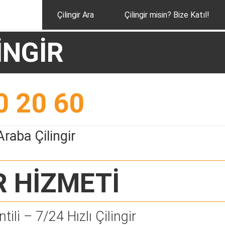
Çilingir Ara
Çilingir misin? Bize Katıl!
İNGİR
0 20 60
raba Çilingir
R
HİZMETİ
tili – 7/24 Hızlı Çilingir