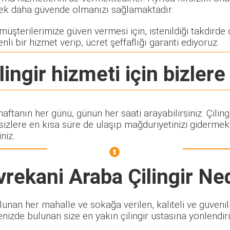
rerek daha güvende olmanızı sağlamaktadır.
üşterilerimize güven vermesi için, istenildiği takdirde çi
nli bir hizmet verip, ücret şeffaflığı garanti ediyoruz.
ingir
hizmeti için bizlere
 haftanın her günü, günün her saati arayabilirsiniz. Çil
lere en kısa süre de ulaşıp mağduriyetinizi gidermekte
niz.
rekani Araba Çilingir
Ned
nan her mahalle ve sokağa verilen, kaliteli ve güvenilir
enizde bulunan size en yakın çilingir ustasına yönlendiri
.