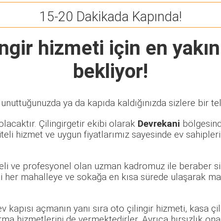
15-20 Dakikada Kapında!
ngir
hizmeti için en yakın
bekliyor!
 unuttuğunuzda ya da kapıda kaldığınızda sizlere bir te
lacaktır. Çilingirgetir ekibi olarak
Devrekani
bölgesinde
eli hizmet ve uygun fiyatlarımız sayesinde ev sahipleri
beli ve profesyonel olan uzman kadromuz ile beraber si
 her mahalleye ve sokağa en kısa sürede ulaşarak mağd
 ev kapısı açmanın yanı sıra oto çilingir hizmeti, kasa ç
rma hizmetlerini de vermektedirler. Ayrıca hırsızlık ona