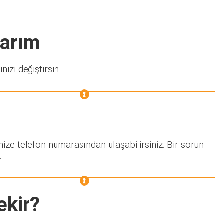
narım
nizi değiştirsin.
mize telefon numarasından ulaşabilirsiniz. Bir sorun
.
ekir?