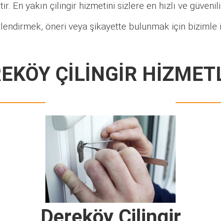
ir. En yakın çilingir hizmetini sizlere en hızlı ve güveni
lendirmek, öneri veya şikayette bulunmak için bizimle i
EKÖY ÇİLİNGİR HİZMET
Dereköy Çilingir