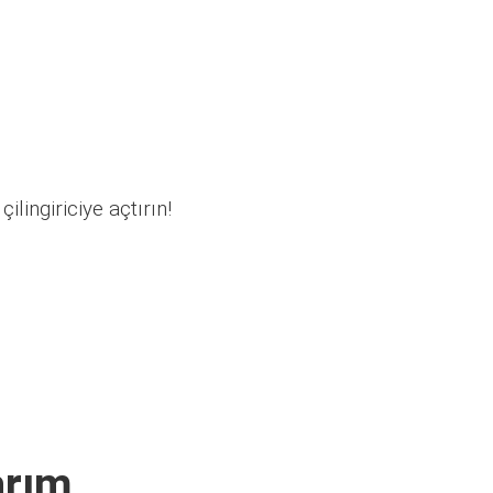
ilingiriciye açtırın!
arım