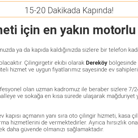
15-20 Dakikada Kapında!
ti için en yakın motorlu ç
nuzda ya da kapıda kaldığınızda sizlere bir telefon kad
lacaktır. Çilingirgetir ekibi olarak
Dereköy
bölgesinde ö
eli hizmet ve uygun fiyatlarımız sayesinde ev sahipleri
rofesyonel olan uzman kadromuz ile beraber sizlere 7/24
lleye ve sokağa en kısa sürede ulaşarak mağduriyet ya
 ev kapısı açmanın yanı sıra oto çilingir hizmeti, kasa ç
rma hizmetlerini de vermektedirler. Ayrıca hırsızlık ona
rerek daha güvende olmanızı sağlamaktadır.