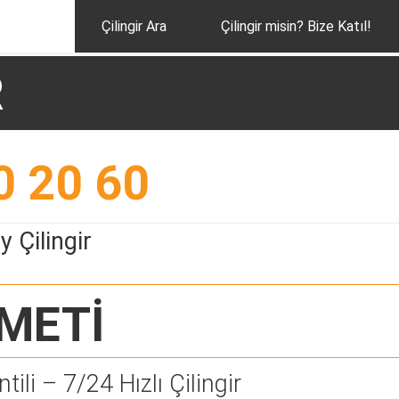
Çilingir Ara
Çilingir misin? Bize Katıl!
R
0 20 60
 Çilingir
METİ
tili – 7/24 Hızlı Çilingir