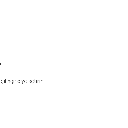
r
ilingiriciye açtırın!