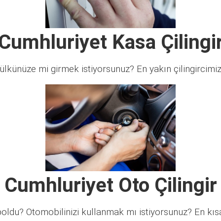
Cumhluriyet Kasa Çilingi
lkünüze mi girmek istiyorsunuz? En yakın çilingircimi
Cumhluriyet Oto Çilingir
ldu? Otomobilinizi kullanmak mı istiyorsunuz? En kısa 