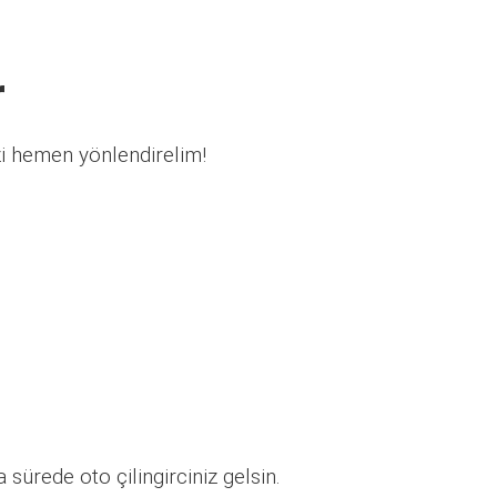
r
zi hemen yönlendirelim!
sürede oto çilingirciniz gelsin.