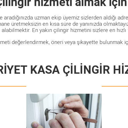
lingir
hizmeti almak için
e aradığınızda uzman ekip üyemiz sizlerden aldığı adres
hane üretmeksizin en kısa süre de yanınızda olmaktayız.
alabilmektir. En yakın çilingir hizmetini sizlere en hızlı
zmeti değerlendirmek, öneri veya şikayette bulunmak içi
İYET KASA ÇİLİNGİR Hİ