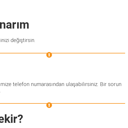
Onarım
nizi değiştirsin.
imize telefon numarasından ulaşabilirsiniz. Bir sorun
.
ekir?