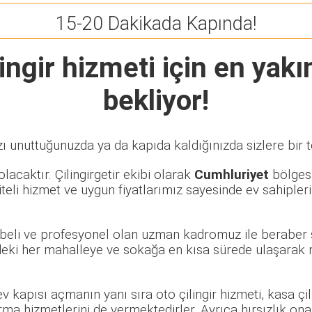
15-20 Dakikada Kapında!
ingir
hizmeti için en yakın
bekliyor!
ı unuttuğunuzda ya da kapıda kaldığınızda sizlere bir 
lacaktır. Çilingirgetir ekibi olarak
Cumhluriyet
bölgesi
eli hizmet ve uygun fiyatlarımız sayesinde ev sahipleri
rübeli ve profesyonel olan uzman kadromuz ile beraber 
eki her mahalleye ve sokağa en kısa sürede ulaşarak m
 ev kapısı açmanın yanı sıra oto çilingir hizmeti, kasa ç
rma hizmetlerini de vermektedirler. Ayrıca hırsızlık ona