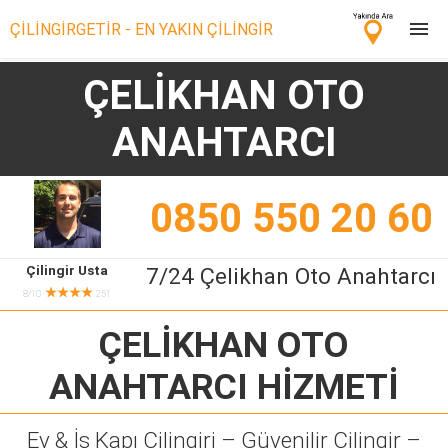
ÇİLİNGİRGETİR - EN YAKIN ÇİLİNGİR
ÇELİKHAN OTO
Çilingir Ara
ANAHTARCI
Çilingir misin? Bize Katıl!
0850 550 20 60
Çilingir Usta
7/24 Çelikhan Oto Anahtarcı
★★★★
8/10
251
ÇELİKHAN OTO
ANAHTARCI
HİZMETİ
Ev & İş Kapı Çilingiri – Güvenilir Çilingir –