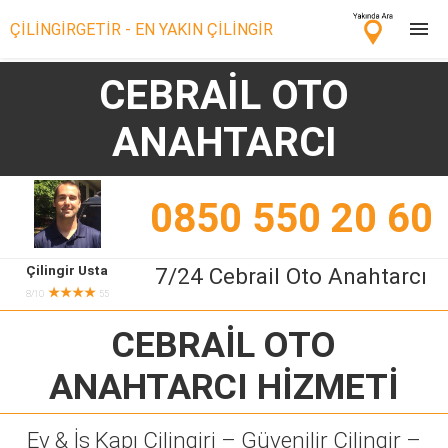
ÇİLİNGİRGETİR - EN YAKIN ÇİLİNGİR
CEBRAİL OTO
Çilingir Ara
ANAHTARCI
Çilingir misin? Bize Katıl!
0850 550 20 60
Çilingir Usta
7/24 Cebrail Oto Anahtarcı
★★★★
8/10
55
CEBRAİL OTO
ANAHTARCI
HİZMETİ
Ev & İş Kapı Çilingiri – Güvenilir Çilingir –