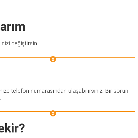
narım
nizi değiştirsin.
mize telefon numarasından ulaşabilirsiniz. Bir sorun
.
ekir?