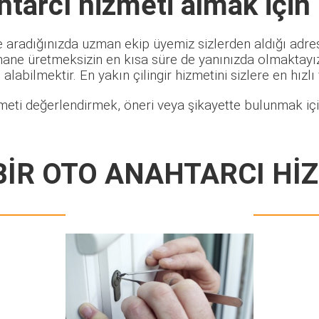
htarcı
hizmeti almak için
e aradığınızda uzman ekip üyemiz sizlerden aldığı adres 
hane üretmeksizin en kısa süre de yanınızda olmaktayız.
alabilmektir. En yakın çilingir hizmetini sizlere en hızlı
meti değerlendirmek, öneri veya şikayette bulunmak için
İR OTO ANAHTARCI Hİ