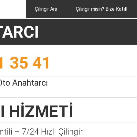
Çilingir Ara
Çilingir misin? Bize Katıl!
TARCI
1 35 41
Oto Anahtarcı
I
HİZMETİ
tili – 7/24 Hızlı Çilingir