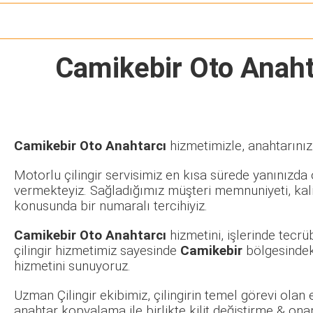
Camikebir Oto Anaht
Camikebir Oto Anahtarcı
hizmetimizle, anahtarınız
Motorlu çilingir servisimiz en kısa sürede yanınızda o
vermekteyiz. Sağladığımız müşteri memnuniyeti, kalit
konusunda bir numaralı tercihiyiz.
Camikebir Oto Anahtarcı
hizmetini, işlerinde tecr
çilingir hizmetimiz sayesinde
Camikebir
bölgesindek
hizmetini sunuyoruz.
Uzman Çilingir ekibimiz, çilingirin temel görevi olan
anahtar kopyalama ile birlikte kilit değiştirme & ona