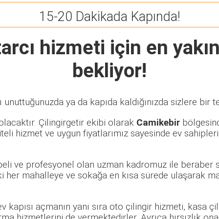
15-20 Dakikada Kapında!
arcı
hizmeti için en yakın
bekliyor!
ı unuttuğunuzda ya da kapıda kaldığınızda sizlere bir t
lacaktır. Çilingirgetir ekibi olarak
Camikebir
bölgesinde
eli hizmet ve uygun fiyatlarımız sayesinde ev sahipleri
übeli ve profesyonel olan uzman kadromuz ile beraber s
i her mahalleye ve sokağa en kısa sürede ulaşarak mağ
 ev kapısı açmanın yanı sıra oto çilingir hizmeti, kasa ç
rma hizmetlerini de vermektedirler. Ayrıca hırsızlık ona