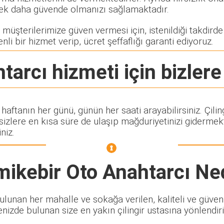
rerek daha güvende olmanızı sağlamaktadır.
müşterilerimize güven vermesi için, istenildiği takdirde ç
nli bir hizmet verip, ücret şeffaflığı garanti ediyoruz.
tarcı
hizmeti için bizlere
i haftanın her günü, günün her saati arayabilirsiniz. Çi
lere en kısa süre de ulaşıp mağduriyetinizi gidermekte
niz.
ikebir Oto Anahtarcı
Ned
unan her mahalle ve sokağa verilen, kaliteli ve güvenili
enizde bulunan size en yakın çilingir ustasına yönlendiri
.