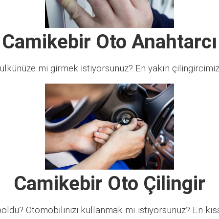
Camikebir Oto Anahtarcı
lkünüze mi girmek istiyorsunuz? En yakın çilingircimi
Camikebir Oto Çilingir
ldu? Otomobilinizi kullanmak mı istiyorsunuz? En kısa 