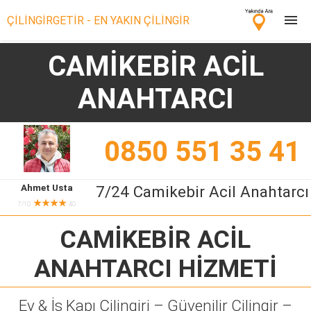
ÇİLİNGİRGETİR - EN YAKIN ÇİLİNGİR
CAMİKEBİR ACİL
Çilingir Ara
ANAHTARCI
Çilingir misin? Bize Katıl!
0850 551 35 41
Ahmet Usta
7/24 Camikebir Acil Anahtarcı
★★★★
7/10
40
CAMİKEBİR ACİL
ANAHTARCI
HİZMETİ
Ev & İş Kapı Çilingiri – Güvenilir Çilingir –