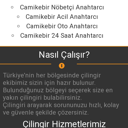
Camikebir Nöbetçi Anahtarcı
Camikebir Acil Anahtarcı
Camikebir Oto Anahtarcı
Camikebir 24 Saat Anahtarcı
Nasıl Çalışır?
Türkiye'nin her bölgesinde çilingir
ekibimiz sizin için hazır bulunur.
Bulunduğunuz bölgeyi seçerek size en
yakın çilingiri bulabilirsiniz.
Çilingiri arayarak sorununuzu hızlı, kolay
ve güvenle şekilde çözersiniz.
Çilingir Hizmetlerimiz