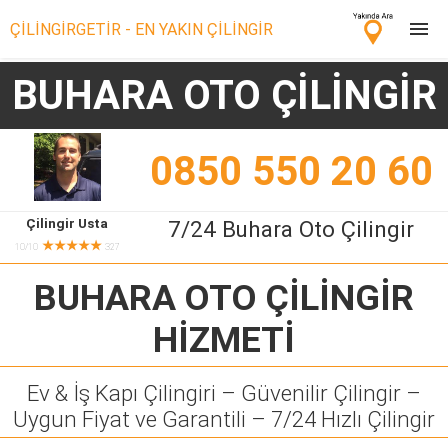
ÇİLİNGİRGETİR - EN YAKIN ÇİLİNGİR
BUHARA OTO ÇİLİNGİR
Çilingir Ara
Çilingir misin? Bize Katıl!
0850 550 20 60
Çilingir Usta
7/24 Buhara Oto Çilingir
★★★★★
10/10
327
BUHARA OTO ÇİLİNGİR
HİZMETİ
Ev & İş Kapı Çilingiri – Güvenilir Çilingir –
Uygun Fiyat ve Garantili – 7/24 Hızlı Çilingir