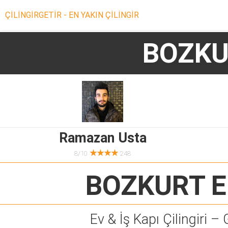
ÇİLİNGİRGETİR - EN YAKIN ÇİLİNGİR
BOZKU
Ramazan Usta
★★★★
8/10
248
BOZKURT E
Ev & İş Kapı Çilingiri – 