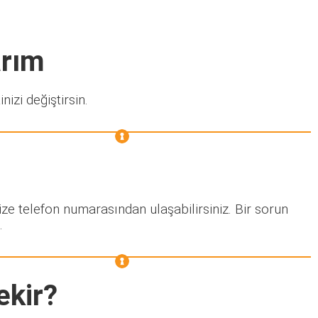
arım
nizi değiştirsin.
ize telefon numarasından ulaşabilirsiniz. Bir sorun
.
ekir?