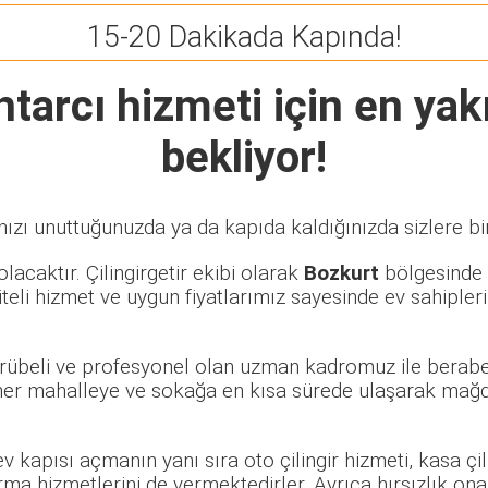
15-20 Dakikada Kapında!
htarcı
hizmeti için en yakı
bekliyor!
ızı unuttuğunuzda ya da kapıda kaldığınızda sizlere bi
lacaktır. Çilingirgetir ekibi olarak
Bozkurt
bölgesinde ö
eli hizmet ve uygun fiyatlarımız sayesinde ev sahipleri
ecrübeli ve profesyonel olan uzman kadromuz ile berabe
er mahalleye ve sokağa en kısa sürede ulaşarak mağdur
 ev kapısı açmanın yanı sıra oto çilingir hizmeti, kasa ç
rma hizmetlerini de vermektedirler. Ayrıca hırsızlık ona