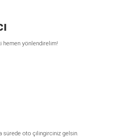
cı
zi hemen yönlendirelim!
sürede oto çilingirciniz gelsin.