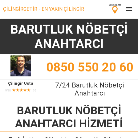
ÇİLİNGİRGETİR - EN YAKIN ÇİLİNGİR
BARUTLUK NÖBETÇİ
Çilingir Ara
ANAHTARCI
Çilingir misin? Bize Katıl!
0850 550 20 60
Çilingir Usta
7/24 Barutluk Nöbetçi
★★★★★
9/10
179
Anahtarcı
BARUTLUK NÖBETÇİ
ANAHTARCI
HİZMETİ