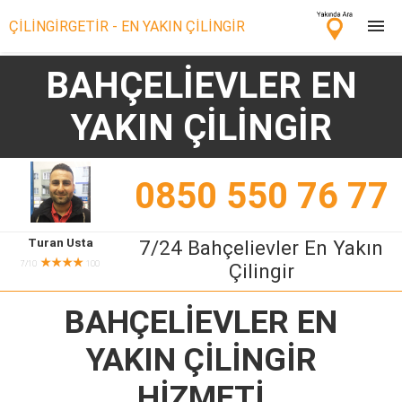
ÇİLİNGİRGETİR - EN YAKIN ÇİLİNGİR
BAHÇELİEVLER EN
Çilingir Ara
YAKIN ÇİLİNGİR
Çilingir misin? Bize Katıl!
0850 550 76 77
Turan Usta
7/24 Bahçelievler En Yakın
★★★★
7/10
100
Çilingir
BAHÇELİEVLER EN
YAKIN ÇİLİNGİR
HİZMETİ