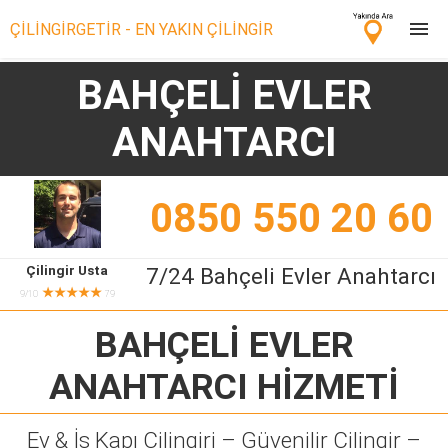
ÇİLİNGİRGETİR - EN YAKIN ÇİLİNGİR
BAHÇELİ EVLER
Çilingir Ara
ANAHTARCI
Çilingir misin? Bize Katıl!
0850 550 20 60
Çilingir Usta
7/24 Bahçeli Evler Anahtarcı
★★★★★
9/10
79
BAHÇELİ EVLER
ANAHTARCI
HİZMETİ
Ev & İş Kapı Çilingiri – Güvenilir Çilingir –