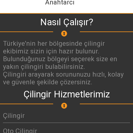
Anahtarcı
Nasıl Çalışır?
Türkiye'nin her bölgesinde çilingir
ekibimiz sizin için hazır bulunur.
Bulunduğunuz bölgeyi seçerek size en
yakın çilingiri bulabilirsiniz.
Çilingiri arayarak sorununuzu hızlı, kolay
ve güvenle şekilde çözersiniz.
Çilingir Hizmetlerimiz
Çilingir
Oto Çilingir