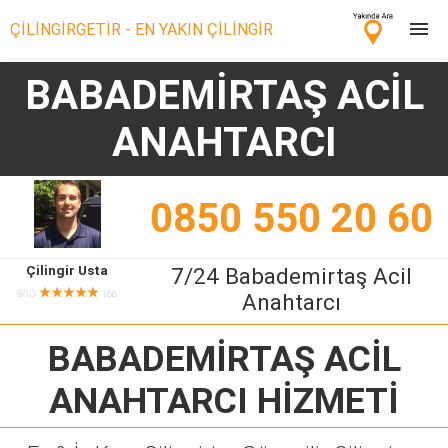
ÇİLİNGİRGETİR - EN YAKIN ÇİLİNGİR
BABADEMİRTAŞ ACİL
Çilingir Ara
ANAHTARCI
Çilingir misin? Bize Katıl!
0850 550 20 60
Çilingir Usta
7/24 Babademirtaş Acil
★★★★★
9/10
166
Anahtarcı
BABADEMİRTAŞ ACİL
ANAHTARCI
HİZMETİ