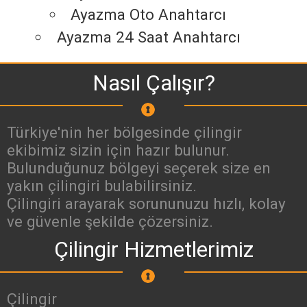
Ayazma Oto Anahtarcı
Ayazma 24 Saat Anahtarcı
Nasıl Çalışır?
Türkiye'nin her bölgesinde çilingir
ekibimiz sizin için hazır bulunur.
Bulunduğunuz bölgeyi seçerek size en
yakın çilingiri bulabilirsiniz.
Çilingiri arayarak sorununuzu hızlı, kolay
ve güvenle şekilde çözersiniz.
Çilingir Hizmetlerimiz
Çilingir