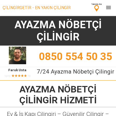
ÇİLİNGİRGETİR - EN YAKIN ÇİLİNGİR
AYAZMA NÖBETÇİ
Çilingir Ara
ÇİLİNGİR
Çilingir misin? Bize Katıl!
0850 554 50 35
Faruk Usta
7/24 Ayazma Nöbetçi Çilingir
★★★★★
10/10
73
AYAZMA NÖBETÇİ
ÇİLİNGİR
HİZMETİ
Ev & İş Kapı Çilingiri – Güvenilir Çilingir –