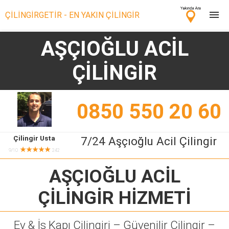
ÇİLİNGİRGETİR - EN YAKIN ÇİLİNGİR
AŞÇIOĞLU ACİL
Çilingir Ara
ÇİLİNGİR
Çilingir misin? Bize Katıl!
0850 550 20 60
Çilingir Usta
7/24 Aşçıoğlu Acil Çilingir
★★★★★
9/10
242
AŞÇIOĞLU ACİL
ÇİLİNGİR
HİZMETİ
Ev & İş Kapı Çilingiri – Güvenilir Çilingir –