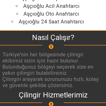
Aşçıoğlu Acil Anahtarcı
Aşçıoğlu Oto Anahtarcı
Aşçıoğlu 24 Saat Anahtarcı
Nasıl Çalışır?
Türkiye'nin her bölgesinde çilingir
ekibimiz sizin için hazır bulunur.
Bulunduğunuz bölgeyi seçerek size en
yakın çilingiri bulabilirsiniz.
Çilingiri arayarak sorununuzu hızlı, kolay
ve güvenle şekilde çözersiniz.
Çilingir Hizmetlerimiz