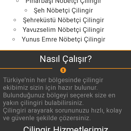
Pınarbaşı Nöbetçi Çilingir
Şeh Nöbetçi Çilingir
Şehreküstü Nöbetçi Çilingir
Yavuzselim Nöbetçi Çilingir
Yunus Emre Nöbetçi Çilingir
Nasıl Çalışır?
Türkiye'nin her bölgesinde çilingir
ekibimiz sizin için hazır bulunur.
Bulunduğunuz bölgeyi seçerek size en
yakın çilingiri bulabilirsiniz.
Çilingiri arayarak sorununuzu hızlı, kolay
ve güvenle şekilde çözersiniz.
Çilingir Hizmetlerimiz