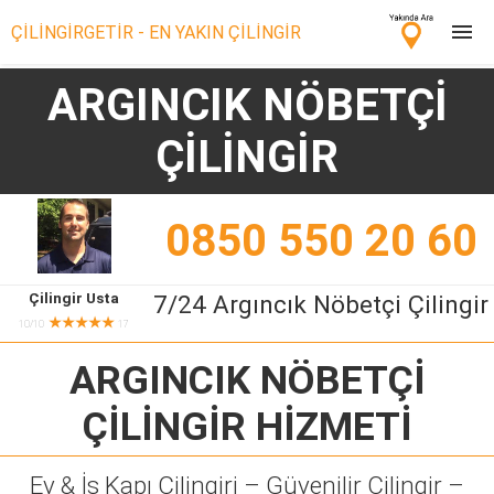
ÇİLİNGİRGETİR - EN YAKIN ÇİLİNGİR
ARGINCIK NÖBETÇİ
Çilingir Ara
ÇİLİNGİR
Çilingir misin? Bize Katıl!
0850 550 20 60
Çilingir Usta
7/24 Argıncık Nöbetçi Çilingir
★★★★★
10/10
17
ARGINCIK NÖBETÇİ
ÇİLİNGİR
HİZMETİ
Ev & İş Kapı Çilingiri – Güvenilir Çilingir –