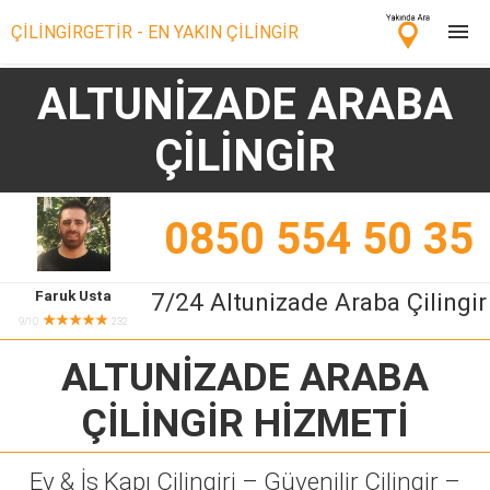
ÇİLİNGİRGETİR - EN YAKIN ÇİLİNGİR
ALTUNİZADE ARABA
Çilingir Ara
ÇİLİNGİR
Çilingir misin? Bize Katıl!
0850 554 50 35
Faruk Usta
7/24 Altunizade Araba Çilingir
★★★★★
9/10
232
ALTUNİZADE ARABA
ÇİLİNGİR
HİZMETİ
Ev & İş Kapı Çilingiri – Güvenilir Çilingir –