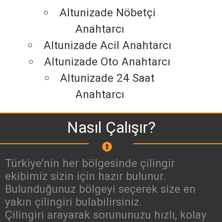
Altunizade Nöbetçi
Anahtarcı
Altunizade Acil Anahtarcı
Altunizade Oto Anahtarcı
Altunizade 24 Saat
Anahtarcı
Nasıl Çalışır?
Türkiye'nin her bölgesinde çilingir
ekibimiz sizin için hazır bulunur.
Bulunduğunuz bölgeyi seçerek size en
yakın çilingiri bulabilirsiniz.
Çilingiri arayarak sorununuzu hızlı, kolay