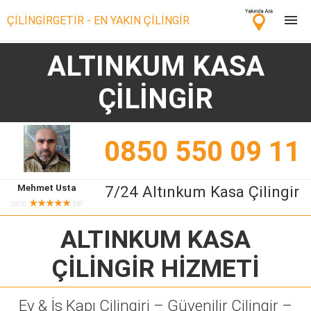
ÇİLİNGİRGETİR - EN YAKIN ÇİLİNGİR
ALTINKUM KASA
Çilingir Ara
ÇİLİNGİR
Çilingir misin? Bize Katıl!
0850 550 09 11
Mehmet Usta
7/24 Altınkum Kasa Çilingir
★★★★★
10/10
287
ALTINKUM KASA
ÇİLİNGİR
HİZMETİ
Ev & İş Kapı Çilingiri – Güvenilir Çilingir –