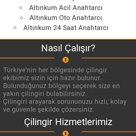
Altınkum Acil Anahtarcı
Altınkum Oto Anahtarcı
Altınkum 24 Saat Anahtarcı
Nasıl Çalışır?
Türkiye'nin her bölgesinde çilingir
ekibimiz sizin için hazır bulunur.
Bulunduğunuz bölgeyi seçerek size en
yakın çilingiri bulabilirsiniz.
Çilingiri arayarak sorununuzu hızlı, kolay
ve güvenle şekilde çözersiniz.
Çilingir Hizmetlerimiz