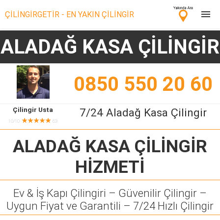
ÇİLİNGİRGETİR - EN YAKIN ÇİLİNGİR
ALADAĞ KASA ÇİLİNGİR
Çilingir Ara
Çilingir misin? Bize Katıl!
0850 550 20 60
Çilingir Usta
7/24 Aladağ Kasa Çilingir
★★★★★
10/10
63
ALADAĞ KASA ÇİLİNGİR
HİZMETİ
Ev & İş Kapı Çilingiri – Güvenilir Çilingir –
Uygun Fiyat ve Garantili – 7/24 Hızlı Çilingir