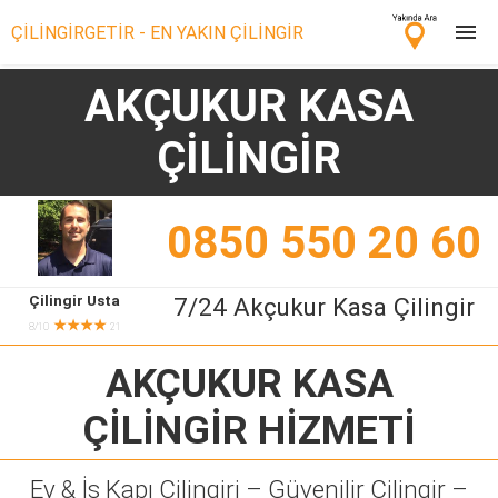
ÇİLİNGİRGETİR - EN YAKIN ÇİLİNGİR
AKÇUKUR KASA
Çilingir Ara
ÇİLİNGİR
Çilingir misin? Bize Katıl!
0850 550 20 60
Çilingir Usta
7/24 Akçukur Kasa Çilingir
★★★★
8/10
21
AKÇUKUR KASA
ÇİLİNGİR
HİZMETİ
Ev & İş Kapı Çilingiri – Güvenilir Çilingir –