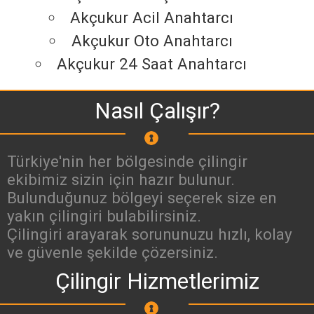
Akçukur Acil Anahtarcı
Akçukur Oto Anahtarcı
Akçukur 24 Saat Anahtarcı
Nasıl Çalışır?
Türkiye'nin her bölgesinde çilingir
ekibimiz sizin için hazır bulunur.
Bulunduğunuz bölgeyi seçerek size en
yakın çilingiri bulabilirsiniz.
Çilingiri arayarak sorununuzu hızlı, kolay
ve güvenle şekilde çözersiniz.
Çilingir Hizmetlerimiz