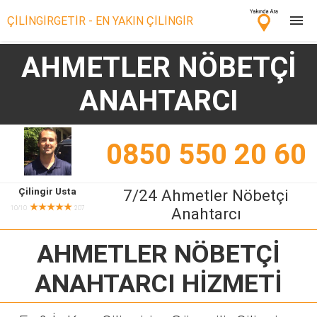
ÇİLİNGİRGETİR - EN YAKIN ÇİLİNGİR
AHMETLER NÖBETÇİ
Çilingir Ara
ANAHTARCI
Çilingir misin? Bize Katıl!
0850 550 20 60
Çilingir Usta
7/24 Ahmetler Nöbetçi
★★★★★
10/10
207
Anahtarcı
AHMETLER NÖBETÇİ
ANAHTARCI
HİZMETİ