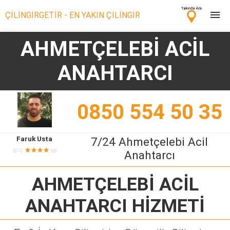
ÇİLİNGİRGETİR - EN YAKIN ÇİLİNGİR
AHMETÇELEBİ ACİL
Çilingir Ara
ANAHTARCI
Çilingir misin? Bize Katıl!
0850 554 50 35
Faruk Usta
7/24 Ahmetçelebi Acil
★★★★
8/10
68
Anahtarcı
AHMETÇELEBİ ACİL
ANAHTARCI
HİZMETİ