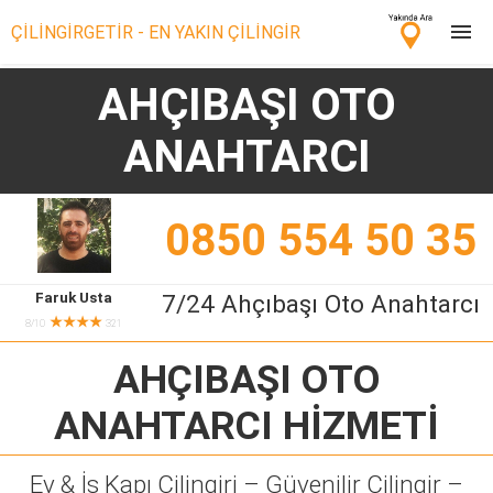
ÇİLİNGİRGETİR - EN YAKIN ÇİLİNGİR
AHÇIBAŞI OTO
Çilingir Ara
ANAHTARCI
Çilingir misin? Bize Katıl!
0850 554 50 35
Faruk Usta
7/24 Ahçıbaşı Oto Anahtarcı
★★★★
8/10
321
AHÇIBAŞI OTO
ANAHTARCI
HİZMETİ
Ev & İş Kapı Çilingiri – Güvenilir Çilingir –