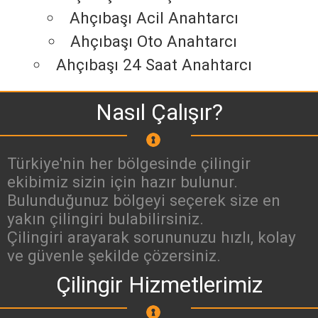
Ahçıbaşı Acil Anahtarcı
Ahçıbaşı Oto Anahtarcı
Ahçıbaşı 24 Saat Anahtarcı
Nasıl Çalışır?
Türkiye'nin her bölgesinde çilingir
ekibimiz sizin için hazır bulunur.
Bulunduğunuz bölgeyi seçerek size en
yakın çilingiri bulabilirsiniz.
Çilingiri arayarak sorununuzu hızlı, kolay
ve güvenle şekilde çözersiniz.
Çilingir Hizmetlerimiz